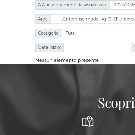
A.A. insegnamenti da visualizzare
Area:
Categoria:
Data inizio:
Nessun elemento presente
Scopri