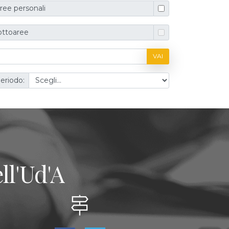
ree personali
ottoaree
VAI
eriodo:
ll'Ud'A