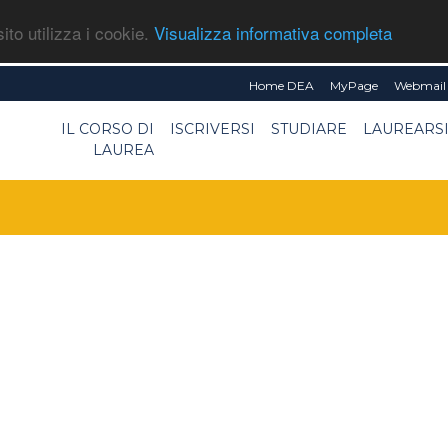
ito utilizza i cookie.
Visualizza informativa completa
Home DEA
MyPage
Webmail 
IL CORSO DI
ISCRIVERSI
STUDIARE
LAUREARS
LAUREA