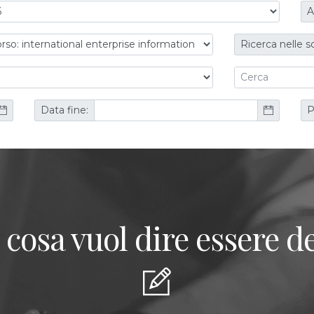
A
Ricerca nelle s
Data fine:
P
 cosa vuol dire essere de