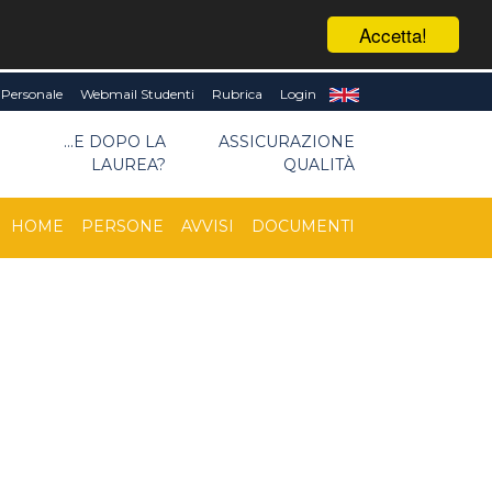
Accetta!
Personale
Webmail Studenti
Rubrica
Login
I
...E DOPO LA
ASSICURAZIONE
LAUREA?
QUALITÀ
HOME
PERSONE
AVVISI
DOCUMENTI