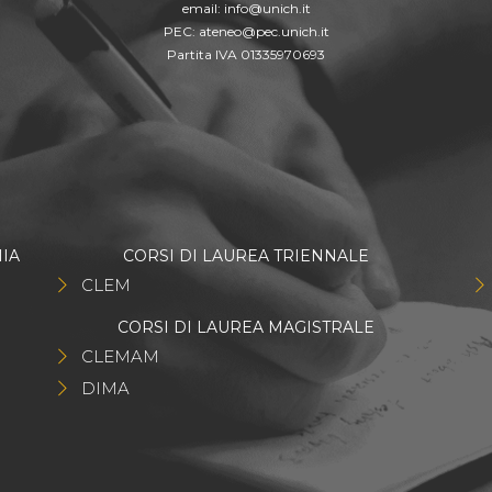
email:
info@unich.it
PEC:
ateneo@pec.unich.it
Partita IVA 01335970693
IA
CORSI DI LAUREA TRIENNALE
CLEM
CORSI DI LAUREA MAGISTRALE
CLEMAM
DIMA