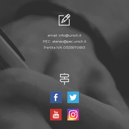
email:
info@unich.it
PEC:
ateneo@pec.unich.it
Partita IVA 01335970693