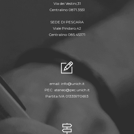
Via dei Vestini,31
Centralino 0871.3551
SEDE DI PESCARA
Viale Pindaro,42
Centralino 085.45371
email:
info@unich.it
PEC:
ateneo@pec.unich.it
Partita IVA 01335970693