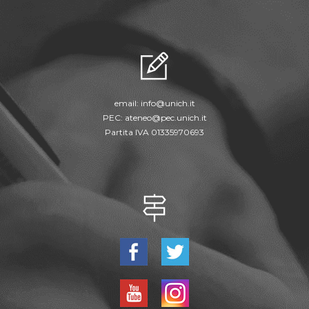
email:
info@unich.it
PEC:
ateneo@pec.unich.it
Partita IVA 01335970693