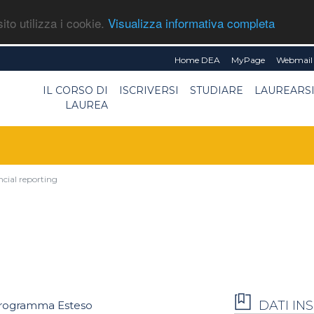
ito utilizza i cookie.
Visualizza informativa completa
Home DEA
MyPage
Webmail 
IL CORSO DI
ISCRIVERSI
STUDIARE
LAUREARS
LAUREA
ncial reporting
DATI I
rogramma Esteso