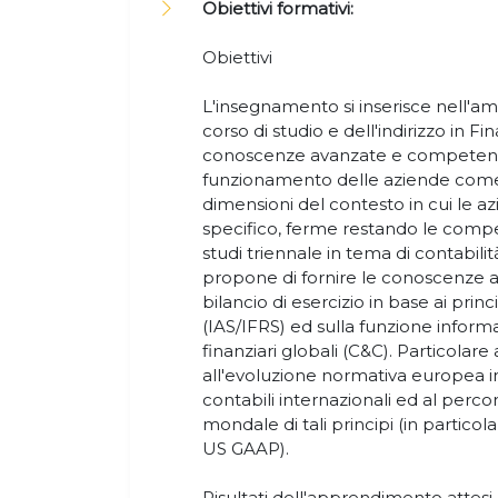
Obiettivi formativi:
Obiettivi
L'insegnamento si inserisce nell'am
corso di studio e dell'indirizzo in F
conoscenze avanzate e competenze 
funzionamento delle aziende come p
dimensioni del contesto in cui le a
specifico, ferme restando le compe
studi triennale in tema di contabilità 
propone di fornire le conoscenze a
bilancio di esercizio in base ai princ
(IAS/IFRS) ed sulla funzione informa
finanziari globali (C&C). Particolar
all'evoluzione normativa europea i
contabili internazionali ed al perco
mondale di tali principi (in partic
US GAAP).
Risultati dell'apprendimento attesi