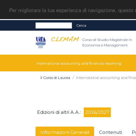
Per migliorare la tua esperienza di navigazione, questo s
Cerca
Corso di Studio Magistrale in
Economia e Management
International accounting and financial reporting
Il Corso di Laurea
International accounting and fina
Edizioni di altri A.A.:
2026/2027
Informazioni Generali
Contenuti
P