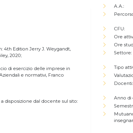
A.A.:
Percorso
CFU:
Ore attiv
Ore stud
n: 4th Edition Jerry J. Weygandt,
Settore:
ley, 2020;
Tipo atti
io di esercizio delle imprese in
ziendali e normativi, Franco
Valutazi
Docenti:
Anno di 
a disposizione dal docente sul sito:
Semestr
Mutuano
insegna