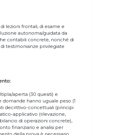
di lezioni frontali, di esame e
risoluzione autonoma/guidata da
che contabili concrete, nonché di
 di testimonianze privilegiate
ento:
tipla/aperta (30 quesiti) e
. Le domande hanno uguale peso (1
decrittivo-concettuali (principi
ratico-applicativo (rilevazione,
ilancio di operazioni concrete),
onto finanziario e analisi per
ramento della prova è necessario