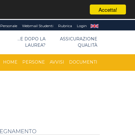
Accetta!
Personale
Webmail Studenti
Rubrica
Login
I
...E DOPO LA
ASSICURAZIONE
LAUREA?
QUALITÀ
HOME
PERSONE
AVVISI
DOCUMENTI
NSEGNAMENTO