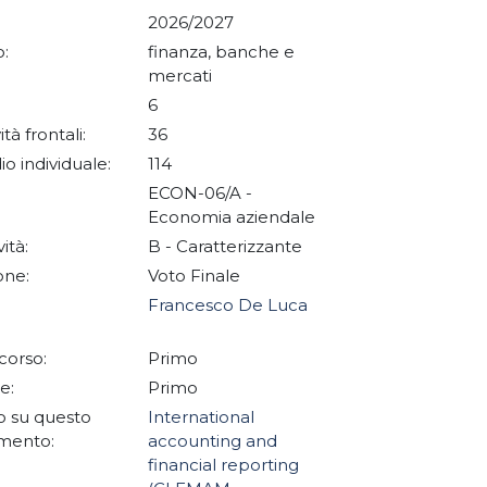
2026/2027
:
finanza, banche e
mercati
6
ità frontali:
36
io individuale:
114
ECON-06/A -
Economia aziendale
vità:
B - Caratterizzante
one:
Voto Finale
Francesco De Luca
corso:
Primo
e:
Primo
 su questo
International
mento:
accounting and
financial reporting