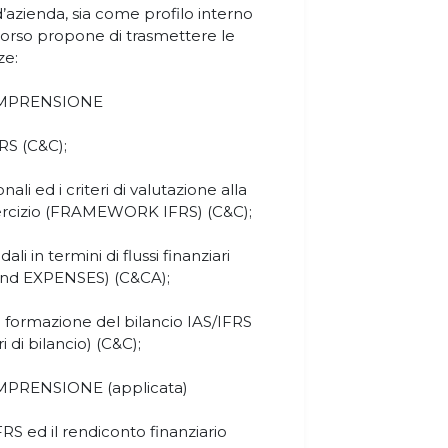
d’azienda, sia come profilo interno
corso propone di trasmettere le
ze:
OMPRENSIONE
FRS (C&C);
onali ed i criteri di valutazione alla
 esercizio (FRAMEWORK IFRS) (C&C);
i in termini di flussi finanziari
and EXPENSES) (C&CA);
lla formazione del bilancio IAS/IFRS
i di bilancio) (C&C);
PRENSIONE (applicata)
IFRS ed il rendiconto finanziario