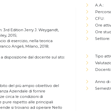
A.A.:
Percorso
CFU:
Ore attiv
n: 3rd Edition Jerry J. Weygandt,
Ore stud
ley, 2015;
Settore:
io di esercizio, nella teorica
 Franco Angeli, Milano, 2018;
Tipo atti
a disposizione dal docente sul sito:
Valutazi
Docenti:
Anno di 
bito del più ampio obiettivo del
Semestr
inanza Aziendale di fornire
circa le condizioni di
ure rispetto alle principali
ziende si trovano ad operare Nello