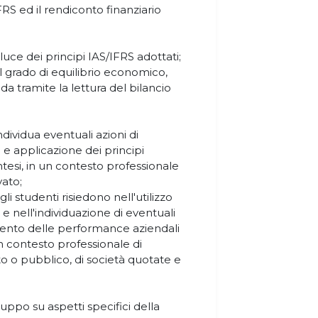
IFRS ed il rendiconto finanziario
la luce dei principi IAS/IFRS adottati;
l grado di equilibrio economico,
da tramite la lettura del bilancio
ndividua eventuali azioni di
 e applicazione dei principi
intesi, in un contesto professionale
vato;
li studenti risiedono nell'utilizzo
 e nell'individuazione di eventuali
amento delle performance aziendali
n un contesto professionale di
o o pubblico, di società quotate e
gruppo su aspetti specifici della