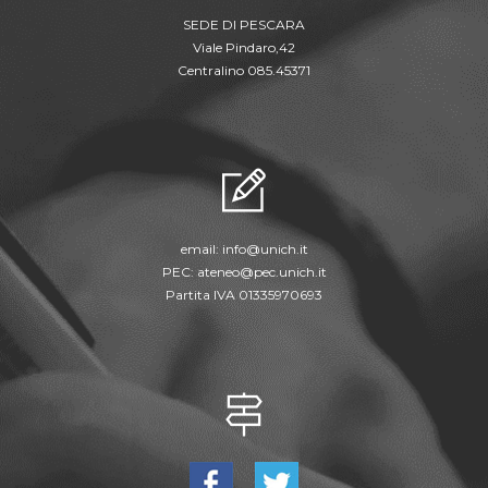
SEDE DI PESCARA
Viale Pindaro,42
Centralino 085.45371
email:
info@unich.it
PEC:
ateneo@pec.unich.it
Partita IVA 01335970693